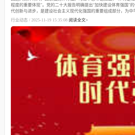
程度的重要体现”。党的二十大报告明确提出“加快建设体育强国”
代创新与进步，是建设社会主义现代化强国的重要组成部分，为中
行业动态 / 2025-11-19 15:35:08
阅读全文>