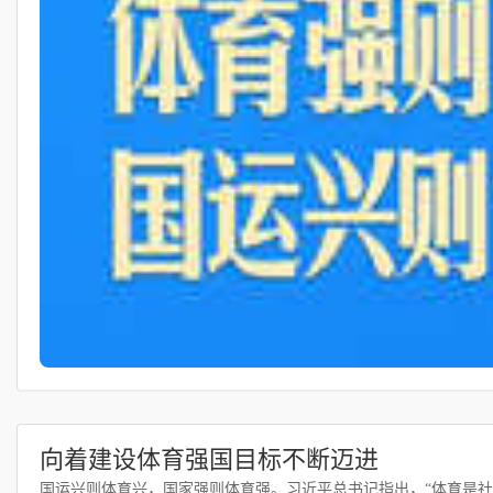
向着建设体育强国目标不断迈进
国运兴则体育兴，国家强则体育强。习近平总书记指出，“体育是