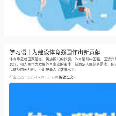
学习语｜为建设体育强国作出新贡献
体育承载着国家强盛、民族振兴的梦想。体育强则中国强，国运兴
思想，把人民作为发展体育事业的主体，把满足人民健身需求、促
民健身国家战略，不断提高人民健康水平。
行业动态 / 2025-11-19 15:42:48
阅读全文>